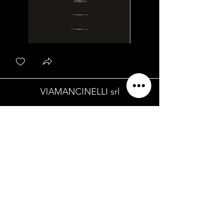
VIAMANCINELLI srl
Sede Legale
Via Della Quercia, 2
/B
- 31100 - Treviso (TV) -
Italia |
info@viamancinelli.com
Sede Operativa
Via Galileo Galilei, 1/A - 31021 - Mogliano
Veneto (TV) - Italia
I nostri social
Privacy Policy e