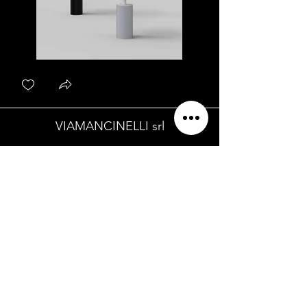
VIAMANCINELLI srl
Sede Legale
Via Della Quercia, 2
/B
- 31100 - Treviso (TV) -
Italia |
info@viamancinelli.com
Sede Operativa
Via Galileo Galilei, 1/A - 31021 - Mogliano
Veneto (TV) - Italia
I nostri social
Privacy Policy e